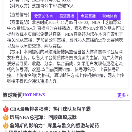
【开赛时间】2025年11月05日 09:00
【对阵双方】芝加哥公牛VS费城76人
【直播信号】
爱奇艺体育
高清直播
免费直播
咪咕体育
【赛事说明】北京时间2025年11月05日 09:00，NBA【芝加哥公
牛VS费城76人】直播准时在线播放，喜欢看NBA比赛的朋友可以
提前收藏本页面以免错过直播。NBA直播还为您在本页面索引了
相关NBA直播、芝加哥公牛直播、费城76人直播的近期比赛列表
以及两队历史交锋、两队赛程。
【提示】本网提供的导航链接搜集整理自各大体育赛事平台及网
友补充上传，以各大平台优质体育赛事资源为主旨，为广大体育
爱好者寻觅、收藏、分享、集合而成，如果用户发现有更稳定流
畅的信号源，欢迎以(当前页面链接、信号源名称、比赛信号链
接、上传者名称)为格式，通过邮件方式上传相关链接，网友上传
链接不得包含违法违规内容。
HOT NEWS
篮球新闻
更多
CBA最新排名揭晓：热门球队互相争霸
1
历届NBA总冠军：回顾辉煌成就
2
詹姆斯的影响力：库里与欧文的感激与期待
3