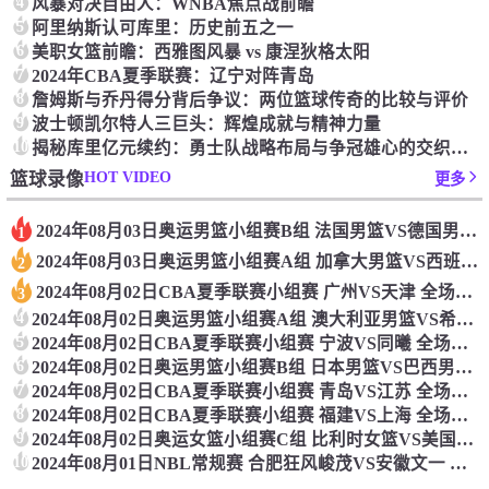
4
‌风暴对决自由人：‌WNBA焦点战前瞻‌
5
‌阿里纳斯认可库里：‌历史前五之一
6
美职女篮前瞻：‌西雅图风暴 vs 康涅狄格太阳
7
2024年CBA夏季联赛：辽宁对阵青岛
8
詹姆斯与乔丹得分背后争议：两位篮球传奇的比较与评价
9
波士顿凯尔特人三巨头：辉煌成就与精神力量
10
揭秘库里亿元续约：勇士队战略布局与争冠雄心的交织之谜
HOT VIDEO
篮球录像
更多
2024年08月03日奥运男篮小组赛B组 法国男篮VS德国男篮 全场录像
1
2024年08月03日奥运男篮小组赛A组 加拿大男篮VS西班牙男篮 全场录像
2
2024年08月02日CBA夏季联赛小组赛 广州VS天津 全场录像
3
4
2024年08月02日奥运男篮小组赛A组 澳大利亚男篮VS希腊男篮 全场录像
5
2024年08月02日CBA夏季联赛小组赛 宁波VS同曦 全场录像
6
2024年08月02日奥运男篮小组赛B组 日本男篮VS巴西男篮 全场录像
7
2024年08月02日CBA夏季联赛小组赛 青岛VS江苏 全场录像
8
2024年08月02日CBA夏季联赛小组赛 福建VS上海 全场录像
9
2024年08月02日奥运女篮小组赛C组 比利时女篮VS美国女篮 全场录像
10
2024年08月01日NBL常规赛 合肥狂风峻茂VS安徽文一 全场录像