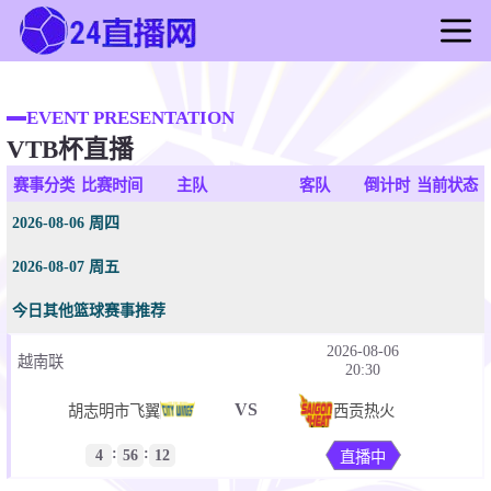
首页
足球直播
EVENT PRESENTATION
VTB杯直播
篮球直播
足球录像
赛事分类
比赛时间
主队
客队
倒计时
当前状态
篮球录像
2026-08-06 周四
足球新闻
2026-08-07 周五
篮球新闻
今日其他篮球赛事推荐
2026-08-06
越南联
20:30
VS
胡志明市飞翼
西贡热火
:
:
4
56
12
直播中