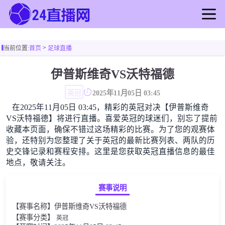
首页
>
当前位置:
首页
足球直播
足球直播
篮球直播
伊普斯维奇VS沃特福德
足球录像
英冠
2025年11月05日 03:45
篮球录像
在2025年11月05日 03:45，精彩的英冠对决【伊普斯维奇
足球新闻
VS沃特福德】将进行直播。喜爱英冠的球迷们，别忘了提前
篮球新闻
收藏本页面，确保不错过这场精彩的比赛。为了您的观赛体
验，还特别为您整理了关于英冠的最新比赛列表、两队的历
史交锋记录和赛程安排。这里是您获取英冠直播信息的最佳
地点，敬请关注。
赛事说明
【赛事名称】伊普斯维奇VS沃特福德
【赛事分类】
英冠