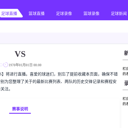
足球直播
篮球直播
足球录像
篮球录像
足球新闻
VS
1970年01月01日 08:00
栏目
的对决【VS】将进行直播。喜爱的球迷们，别忘了提前收藏本页面，确保不错
的
特别为您整理了关于的最新比赛列表、两队的历史交锋记录和赛程安
请关注。
栏目
的
赛事说明