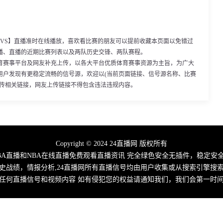
:00，【VS】直播准时在线播放，喜欢看比赛的朋友可以提前收藏本页面以免错过
播、直播的近期比赛列表以及两队历史交锋、两队赛程。
育赛事平台及网友补充上传，以各大平台优质体育赛事资源为主旨，为广大
用户发现有更稳定流畅的信号源，欢迎以(当前页面链接、信号源名称、比赛
上传相关链接，网友上传链接不得包含违法违规内容。
Copyright © 2024 24直播网 版权所有
NBA直播和NBA在线直播免费观看直播资讯 完全绿色安全无插件，稳定安
史战绩，情报分析,24直播网所有直播信号均由用户收集或从搜索引擎搜
任何直播信号和视频内容 如有侵犯您的权益请通知我们，我们会第一时