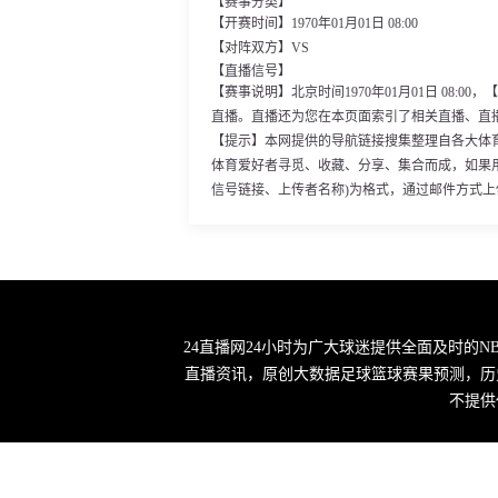
【赛事分类】
【开赛时间】1970年01月01日 08:00
【对阵双方】VS
【直播信号】
【赛事说明】北京时间1970年01月01日 08
直播。直播还为您在本页面索引了相关直播、直
【提示】本网提供的导航链接搜集整理自各大体
体育爱好者寻觅、收藏、分享、集合而成，如果
信号链接、上传者名称)为格式，通过邮件方式
24直播网24小时为广大球迷提供全面及时的
直播资讯，原创大数据足球篮球赛果预测，历
不提供