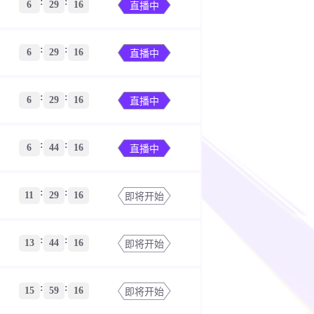
:
:
6
29
16
直播中
:
:
6
29
16
直播中
:
:
6
29
16
直播中
:
:
6
44
16
直播中
:
:
11
29
16
即将开始
:
:
13
44
16
即将开始
:
:
15
59
16
即将开始