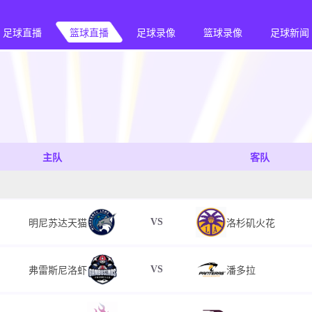
足球直播
篮球直播
足球录像
篮球录像
足球新闻
主队
客队
VS
明尼苏达天猫
洛杉矶火花
VS
弗雷斯尼洛虾
潘多拉