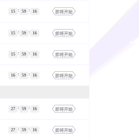
:
:
15
59
16
即将开始
:
:
15
59
16
即将开始
:
:
15
59
16
即将开始
:
:
16
59
16
即将开始
:
:
27
59
16
即将开始
:
:
27
59
16
即将开始